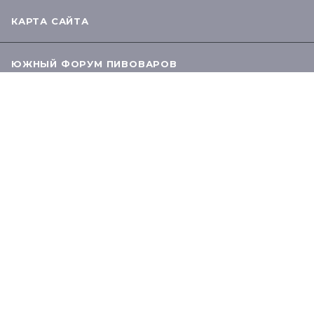
КАРТА САЙТА
ЮЖНЫЙ ФОРУМ ПИВОВАРОВ
8 (800) 600-49-43
ЗАКАЗАТЬ ЗВОНОК
info@grainrus.com
119048, Москва, Учебный переулок, д.4 стр.1
ПОЛИТИКА ОБРАБОТКИ ПЕРСОНАЛЬНЫХ ДАННЫХ