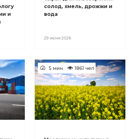
ологу
солод, хмель, дрожжи и
ии и
вода
я
29 июня 2026
5 мин.
1861 чел
СТАТЬИ