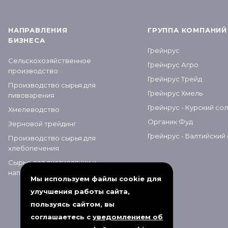
НАПРАВЛЕНИЯ
ГРУППА КОМПАНИЙ
БИЗНЕСА
Грейнрус
Сельскохозяйственное
Грейнрус Агро
производство
Грейнрус Трейд
Производство сырья для
Грейнрус Хмель
пивоварения
Грейнрус - Курский со
Хмелеводство
Органик Фуд
Зерновой трейдинг
Грейнрус - Балтийский
Производство сырья для
хлебопечения
Сырье для дистилляции и
напитков
Мы используем файлы cookie для
улучшения работы сайта,
пользуясь сайтом, вы
соглашаетесь с
уведомлением об