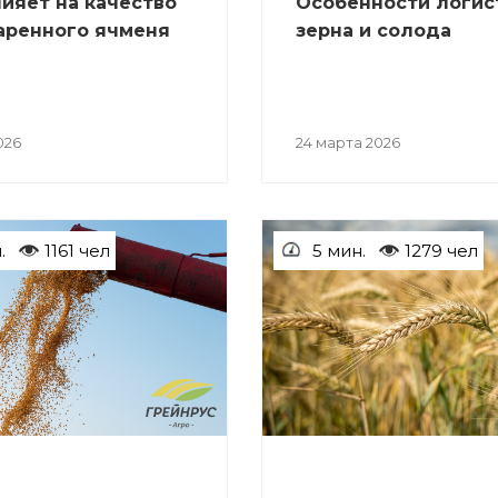
лияет на качество
Особенности логис
аренного ячменя
зерна и солода
026
24 марта 2026
.
1161 чел
5 мин.
1279 чел
СТАТЬИ