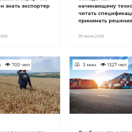
н знать экспортер
начинающему техн
читать спецификац
принимать решени
2026
29 июня 2026
.
700 чел
3 мин.
1327 чел
СТАТЬИ