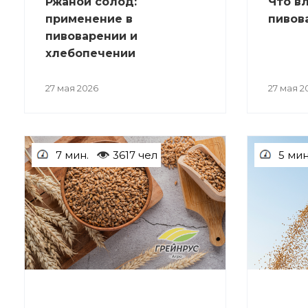
Ржаной солод:
Что в
применение в
пивов
пивоварении и
хлебопечении
27 мая 2026
27 мая 2
7 мин.
3617 чел
5 мин
СТАТЬИ
СТАТЬИ