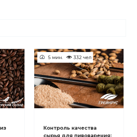
5 мин.
332 чел
СТАТЬИ
из
Контроль качества
сырья для пивоварения: