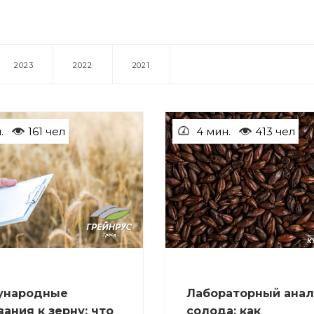
2023
2022
2021
.
161 чел
4 мин.
413 чел
СТАТЬИ
ународные
Лабораторный анал
ания к зерну: что
солода: как