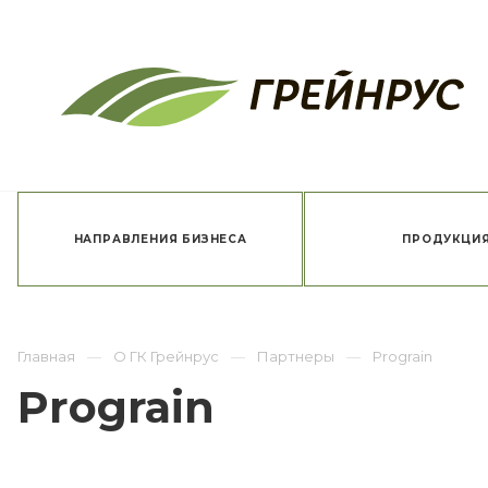
НАПРАВЛЕНИЯ БИЗНЕСА
ПРОДУКЦИ
Главная
О ГК Грейнрус
Партнеры
Prograin
Prograin