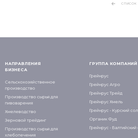
СПИСОК
НАПРАВЛЕНИЯ
ГРУППА КОМПАНИЙ
БИЗНЕСА
Грейнрус
Сельскохозяйственное
Грейнрус Агро
производство
Грейнрус Трейд
Производство сырья для
Грейнрус Хмель
пивоварения
Грейнрус - Курский со
Хмелеводство
Органик Фуд
Зерновой трейдинг
Грейнрус - Балтийский
Производство сырья для
хлебопечения