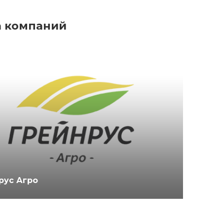
а компаний
рус Агро