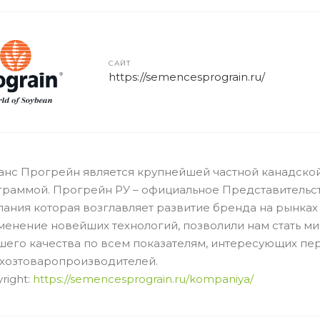
САЙТ
https://semencesprograin.ru/
анс Прогрейн является крупнейшей частной канадско
раммой. Прогрейн РУ – официальное Представительст
ания которая возглавляет развитие бренда на рынках
менение новейших технологий, позволили нам стать м
его качества по всем показателям, интересующих пе
ьхозтоваропроизводителей.
right:
https://semencesprograin.ru/kompaniya/