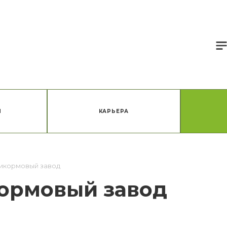
Я
КАРЬЕРА
икормовый завод
ормовый завод