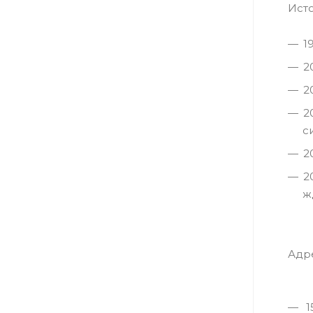
Исто
1
2
2
2
с
2
2
ж
Адр
1