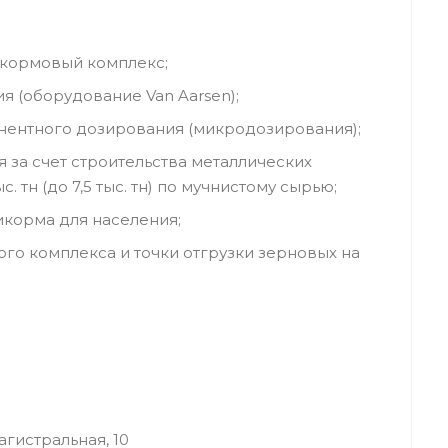
икормовый комплекс;
я (оборудование Van Aarsen);
анентного дозирования (микродозирования);
 за счет строительства металлических
с. тн (до 7,5 тыс. тн) по мучнистому сырью;
икорма для населения;
ого комплекса и точки отгрузки зерновых на
агистральная, 10