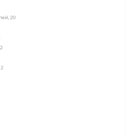
лей, 20
4
82
 2