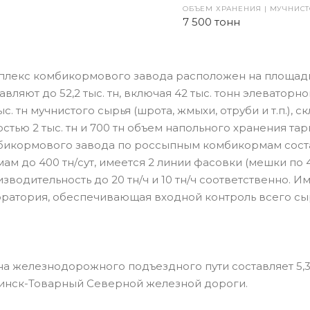
ОБЪЕМ ХРАНЕНИЯ | МУЧНИС
7 500 тонн
плекс комбикормового завода расположен на площади 
авляют до 52,2 тыс. тн, включая 42 тыс. тонн элеватор
тыс. тн мучнистого сырья (шрота, жмыхи, отруби и т.п.),
стью 2 тыс. тн и 700 тн объем напольного хранения та
бикормового завода по россыпным комбикормам состав
ам до 400 тн/сут, имеется 2 линии фасовки (мешки по 
зводительность до 20 тн/ч и 10 тн/ч соответственно. 
ратория, обеспечивающая входной контроль всего сыр
на железнодорожного подъездного пути составляет 5,
инск-Товарный Северной железной дороги.