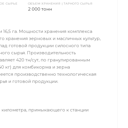
ТОЕ СЫРЬЕ
ОБЪЕМ ХРАНЕНИЯ | ТАРНОГО СЫРЬЯ
2 000 тонн
16,5 га. Мощности хранения комплекса
ного хранения зерновых и масличных культур,
 склад готовой продукции силосного типа
рного сырья. Производительность
ляет 420 тн/сут, по гранулированным
40 кг) для комбикорма и зерна
Имеется производственно технологическая
ья и готовой продукции.
3 километра, примыкающего к станции