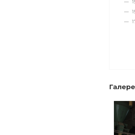
1
1
1
Галере