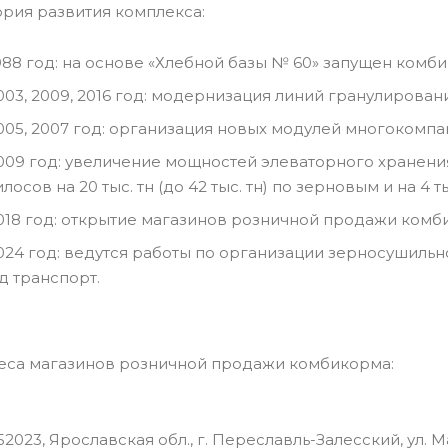
рия развития комплекса:
988 год: на основе «Хлебной базы № 60» запущен комб
003, 2009, 2016 год: модернизация линий гранулировани
005, 2007 год: организация новых модулей многокомп
009 год: увеличение мощностей элеваторного хранения
илосов на 20 тыс. тн (до 42 тыс. тн) по зерновым и на 4 ты
018 год: открытие магазинов розничной продажи комб
024 год: ведутся работы по организации зерносушильн
д транспорт.
еса магазинов розничной продажи комбикорма:
52023, Ярославская обл., г. Переславль-Залесский, ул. М