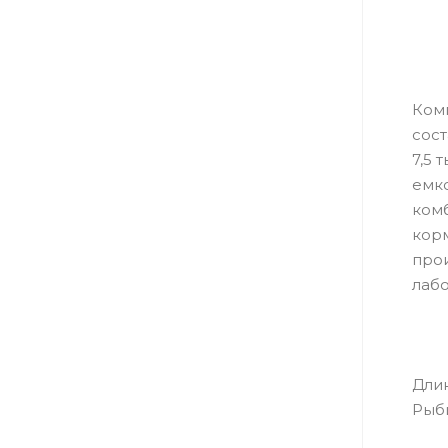
Ком
сост
7,5 
емко
ком
корм
прои
лабо
Дли
Рыб