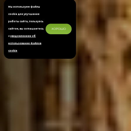
Мы используем файлы
cookie для улучшения
работы сайта, пользуясь
ХОРОШО
сайтом, вы соглашаетесь
с
уведомлением об
использовании файлов
cookie