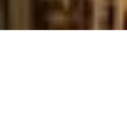
19 декабря 2022
8 мин.
СТАТЬИ
3080 чел
Содержание
Зерновые культуры
Плодоовощная продукция
Отечественный хмель — ноу-хау
аграрного сезона 2022
Молочная продукция