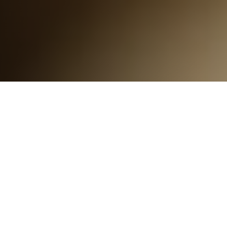
18 мая 2023
8 мин.
3612 чел
СТАТЬИ
Пивоварение — тонкое искусство, где на
результат может повлиять любая мелочь.
Поэтому так важно доскональное знание и
четкое соблюдение технологии. Причем
это золотое правило актуально не только
для масштабных производств, но и для
домашней любительской пивоварни.