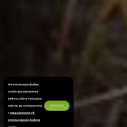
Мы используем файлы
cookie для улучшения
работы сайта, пользуясь
ХОРОШО
сайтом, вы соглашаетесь
с
уведомлением об
использовании файлов
cookie